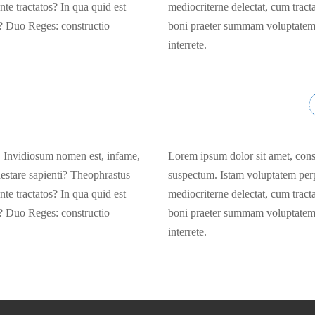
nte tractatos? In qua quid est
mediocriterne delectat, cum tracta
 Duo Reges: constructio
boni praeter summam voluptatem
interrete.
t. Invidiosum nomen est, infame,
Lorem ipsum dolor sit amet, cons
estare sapienti? Theophrastus
suspectum. Istam voluptatem perp
nte tractatos? In qua quid est
mediocriterne delectat, cum tracta
 Duo Reges: constructio
boni praeter summam voluptatem
interrete.