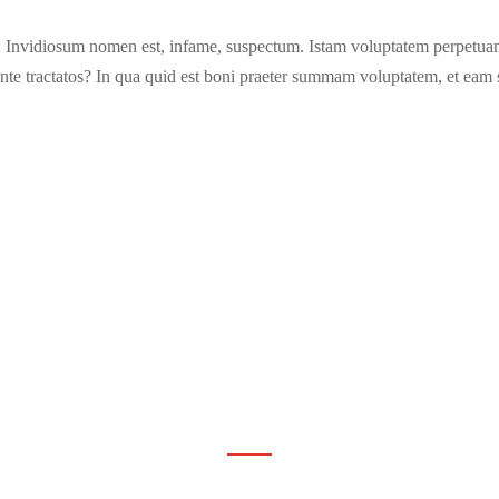
t. Invidiosum nomen est, infame, suspectum. Istam voluptatem perpetuam
e ante tractatos? In qua quid est boni praeter summam voluptatem, et eam
Center divider
.
Lorem ipsum dolor sit amet, consectetur adipiscing elit.