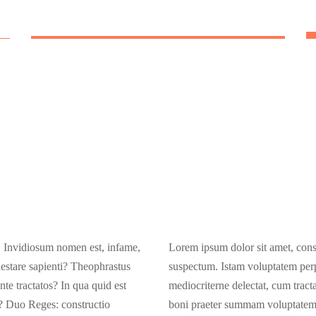
MEDIUM DIVIDER
F
.
Lorem ipsum dolor sit amet, consectetur adipiscing elit.
Sed facilisis massa ut cursus tincidunt. Aenean eleifend
ex eros
t. Invidiosum nomen est, infame,
Lorem ipsum dolor sit amet, cons
estare sapienti? Theophrastus
suspectum. Istam voluptatem perp
nte tractatos? In qua quid est
mediocriterne delectat, cum tracta
 Duo Reges: constructio
boni praeter summam voluptatem