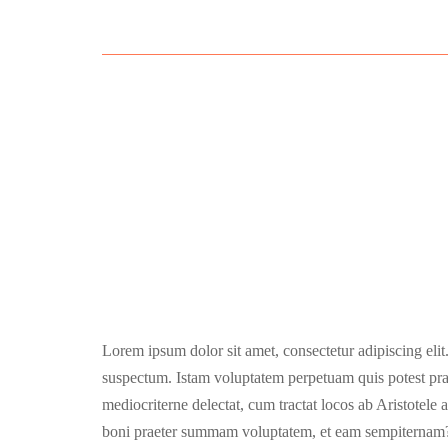
THIN DIVIDER
Lorem ipsum dolor sit amet, consectetur adipiscing elit
Sed facilisis massa ut cursus tincidunt. Aenean eleifend
ex eros
Lorem ipsum dolor sit amet, consectetur adipiscing eli
suspectum. Istam voluptatem perpetuam quis potest pra
mediocriterne delectat, cum tractat locos ab Aristotele a
boni praeter summam voluptatem, et eam sempiternam?