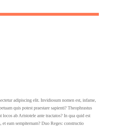
AT DIVIDER
Lorem ipsum dolor sit amet, consectetur adipiscing elit.
Sed facilisis massa ut cursus tincidunt. Aenean eleifend
ex eros
ectetur adipiscing elit. Invidiosum nomen est, infame,
etuam quis potest praestare sapienti? Theophrastus
t locos ab Aristotele ante tractatos? In qua quid est
, et eam sempiternam? Duo Reges: constructio