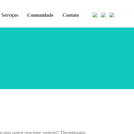
Serviços
Comunidade
Contato
 quis potest praestare sapienti? Theophrastus