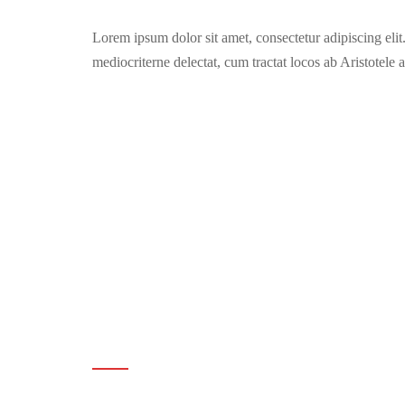
Lorem ipsum dolor sit amet, consectetur adipiscing eli
mediocriterne delectat, cum tractat locos ab Aristotel
Divider style
Left divider
Lorem ipsum dolor sit amet, consectetur adipiscing elit