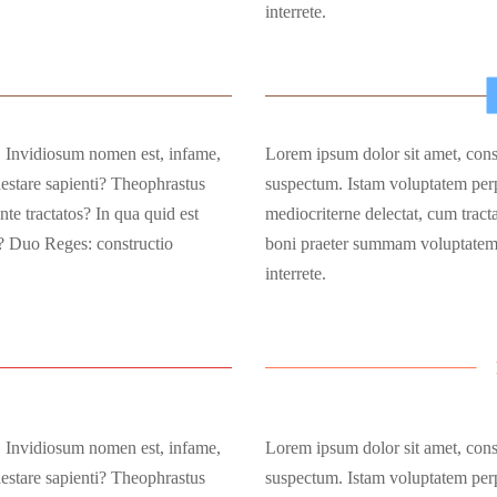
interrete.
t. Invidiosum nomen est, infame,
Lorem ipsum dolor sit amet, cons
estare sapienti? Theophrastus
suspectum. Istam voluptatem perp
nte tractatos? In qua quid est
mediocriterne delectat, cum tracta
 Duo Reges: constructio
boni praeter summam voluptatem
interrete.
t. Invidiosum nomen est, infame,
Lorem ipsum dolor sit amet, cons
estare sapienti? Theophrastus
suspectum. Istam voluptatem perp