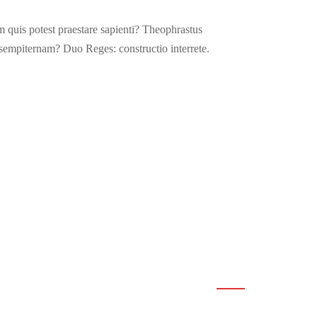
 quis potest praestare sapienti? Theophrastus
 sempiternam? Duo Reges: constructio interrete.
Right divider
Lorem ipsum dolor sit amet, consectetur adipiscing elit.