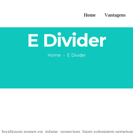
Home
Vantagens
E Divider
Home
E Divider
t. Invidiosum nomen est, infame, suspectum. Istam voluptatem perpetuam